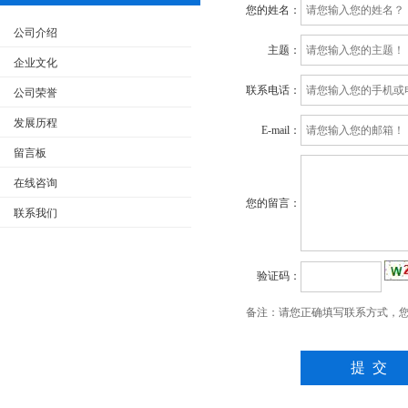
您的姓名：
公司介绍
主题：
企业文化
联系电话：
公司荣誉
发展历程
E-mail：
留言板
在线咨询
您的留言：
联系我们
验证码：
备注：请您正确填写联系方式，